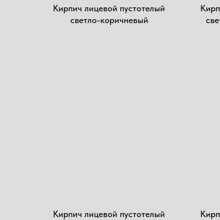
Кирпич лицевой пустотелый
Кирп
светло-коричневый
све
Кирпич лицевой пустотелый
Кирп