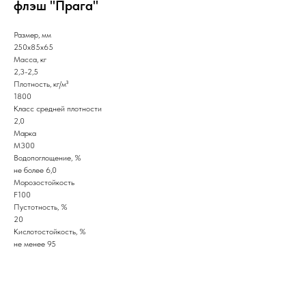
флэш "Прага"
Размер, мм
250x85x65
Масса, кг
2,3-2,5
Плотность, кг/м³
1800
Класс средней плотности
2,0
Марка
М300
Водопоглощение, %
не более 6,0
Морозостойкость
F100
Пустотность, %
20
Кислотостойкость, %
не менее 95